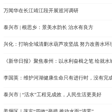
万闻华在长江靖江段开展巡河调研
泰兴市 | 根思乡：景美水韵长 治水有良方
兴化：打响全域清剿水葫芦攻坚战 努力改善水环
《新华日报》聚焦泰州：以水利奋楫之笔 绘就水
李国英：维护河湖健康生命只有进行时，没有完
泰兴市 | “活水”工程见成效，人民生活更美好
姜堰区｜落实“四效”举措 推动水面“清零”